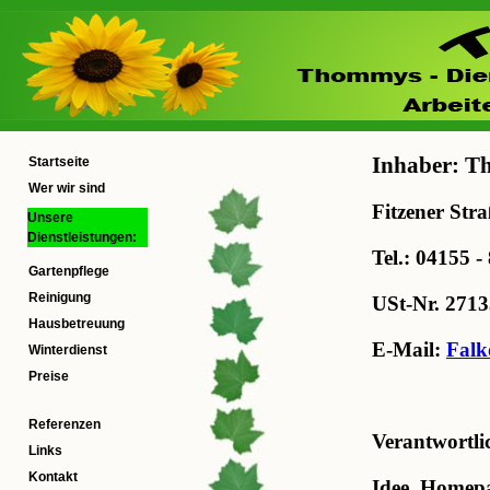
Inhaber: T
Startseite
Wer wir sind
Fitzener Str
Unsere
Dienstleistungen:
Tel.: 04155 
Gartenpflege
Reinigung
USt-Nr. 271
Hausbetreuung
E-Mail:
Falk
Winterdienst
Preise
Referenzen
Verantwortli
Links
Kontakt
Idee, Homep